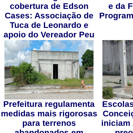
cobertura de Edson
e da F
Cases: Associação de
Programa
Tuca de Leonardo e
apoio do Vereador Peu
Prefeitura regulamenta
Escolas
medidas mais rigorosas
Concei
para terrenos
iniciam
abandonados em
pre