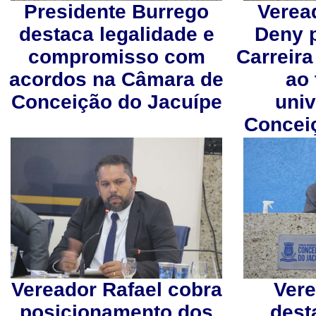
Presidente Burrego
Verea
destaca legalidade e
Deny 
compromisso com
Carreira
acordos na Câmara de
ao 
Conceição do Jacuípe
univ
Concei
Vereador Rafael cobra
Ver
posicionamento dos
dest