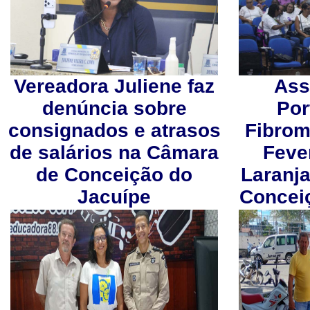
Vereadora Juliene faz
Ass
denúncia sobre
Por
consignados e atrasos
Fibrom
de salários na Câmara
Feve
de Conceição do
Laranj
Jacuípe
Concei