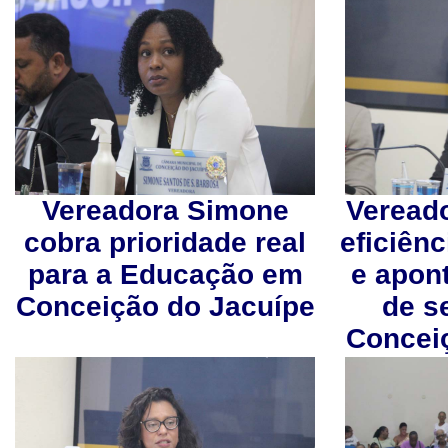
Vereadora Simone
Vereado
cobra prioridade real
eficiênc
para a Educação em
e apont
Conceição do Jacuípe
de s
Concei