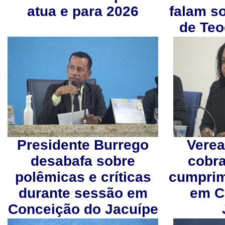
atua e para 2026
falam so
de Te
Presidente Burrego
Vere
desabafa sobre
cobra
polêmicas e críticas
cumprim
durante sessão em
em C
Conceição do Jacuípe