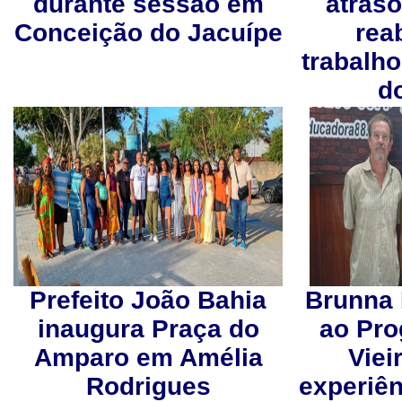
durante sessão em
atraso
Conceição do Jacuípe
rea
trabalh
d
Prefeito João Bahia
Brunna 
inaugura Praça do
ao Pro
Amparo em Amélia
Viei
Rodrigues
experiê