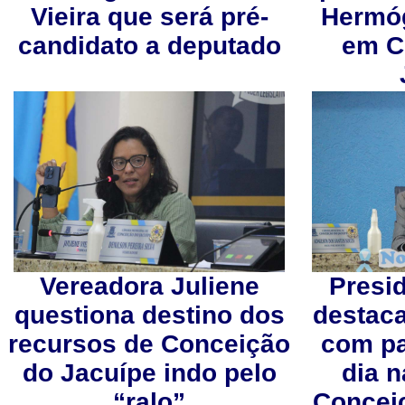
Vieira que será pré-
Hermó
candidato a deputado
em C
Vereadora Juliene
Presi
questiona destino dos
destac
recursos de Conceição
com p
do Jacuípe indo pelo
dia 
“ralo”
Concei