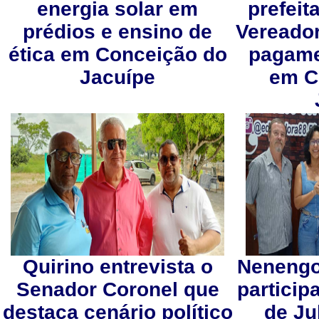
energia solar em
prefeit
prédios e ensino de
Vereador
ética em Conceição do
pagame
Jacuípe
em C
Quirino entrevista o
Nenengo
Senador Coronel que
partici
destaca cenário político
de Ju