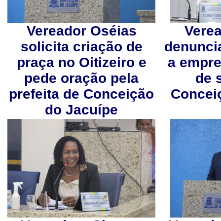
Vereador Oséias
Verea
solicita criação de
denunci
praça no Oitizeiro e
a emprei
pede oração pela
de 
prefeita de Conceição
Concei
do Jacuípe