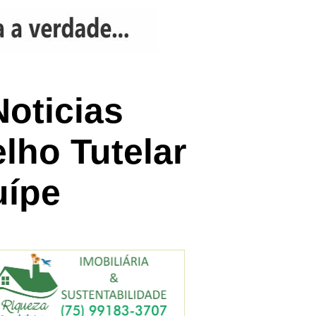
Noticias
lho Tutelar
uípe