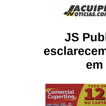
JS Publ
esclarecem
em 