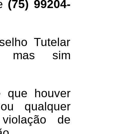
ne
(75) 99204-
elho Tutelar
l, mas sim
e que houver
ou qualquer
 violação de
ão.