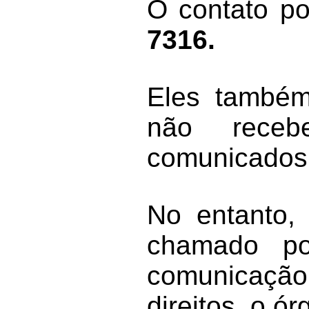
O contato po
7316.
Eles também
não receb
comunicados
No entanto,
chamado po
comunicação
direitos, o ó