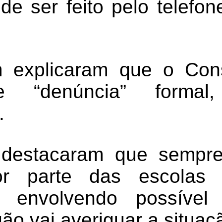
de ser feito pelo telefo
 explicaram que o Cons
e “denúncia” forma
.
 destacaram que sempr
r parte das escolas 
 envolvendo possível
rgão vai averiguar a situaç