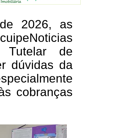
o de 2026, as
uipeNoticias
 Tutelar de
er dúvidas da
especialmente
 às cobranças