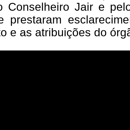
o Conselheiro Jair e pel
e prestaram esclarecime
o e as atribuições do órg