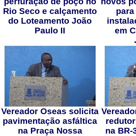
perfuração de poço no
novos p
Rio Seco e calçamento
para
do Loteamento João
instal
Paulo II
em C
Vereador Oseas solicita
Vereador
pavimentação asfáltica
redutor
na Praça Nossa
na BR-