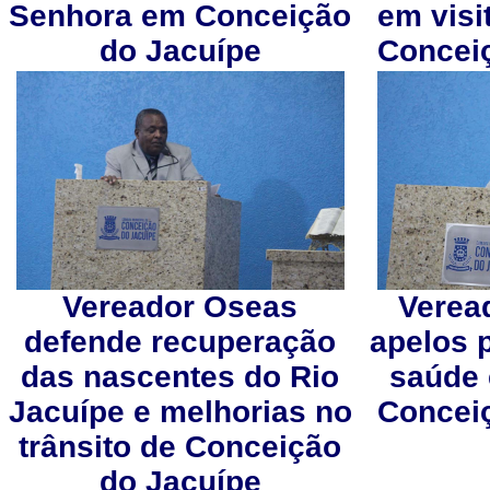
Senhora em Conceição
em visi
do Jacuípe
Concei
Vereador Oseas
Verea
defende recuperação
apelos 
das nascentes do Rio
saúde 
Jacuípe e melhorias no
Concei
trânsito de Conceição
do Jacuípe