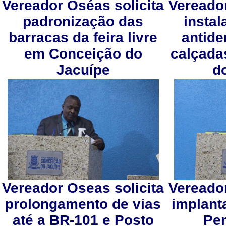
Vereador Oséas solicita
Vereador
padronização das
instal
barracas da feira livre
antide
em Conceição do
calçada
Jacuípe
d
Vereador Oseas solicita
Vereador
prolongamento de vias
implant
até a BR-101 e Posto
Pe