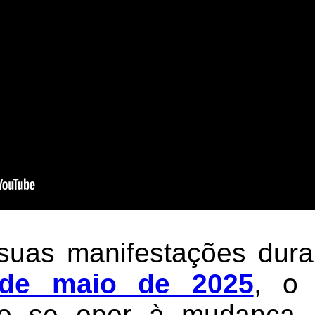
uas manifestações dura
de maio de 2025
, o 
ao se opor à mudança,