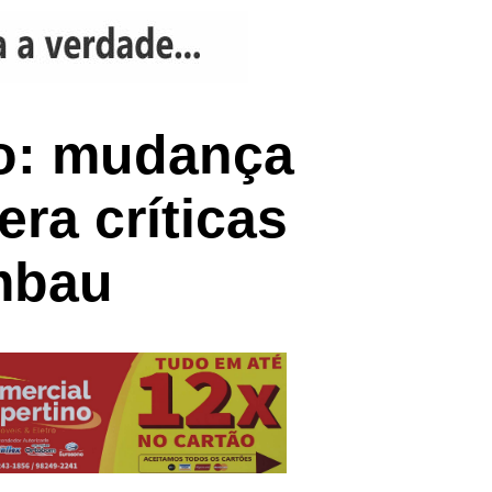
do: mudança
ra críticas
mbau