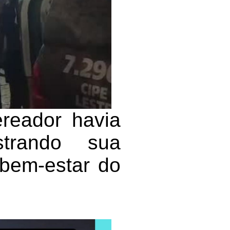
ereador havia
strando sua
bem-estar do