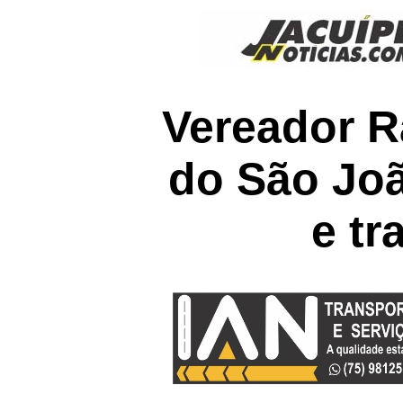
Vereador R
do São Joã
e t