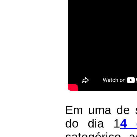
Em uma de s
do dia 1
4 
categórico 