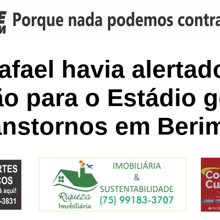
afael havia alerta
o para o Estádio ge
ranstornos em Beri