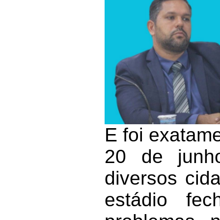
E foi exatame
20 de junh
diversos cid
estádio fe