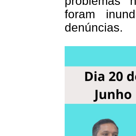
problemas n
foram inund
denúncias.