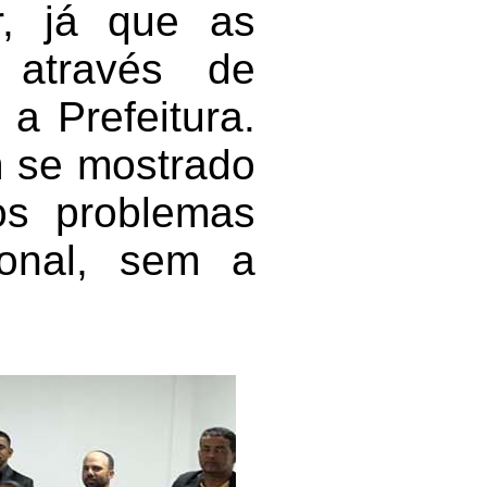
r, já que as
através de
a Prefeitura.
m se mostrado
os problemas
ional, sem a
.