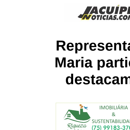
Represent
Maria part
destacam