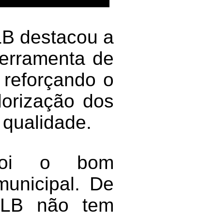
LB destacou a
ferramenta de
, reforçando o
lorização dos
 qualidade.
foi o bom
municipal. De
PLB não tem