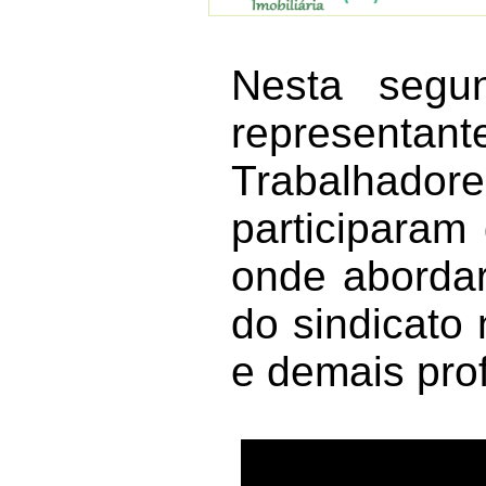
Nesta segun
represent
Trabalhador
participaram
onde abordar
do sindicato 
e demais pro