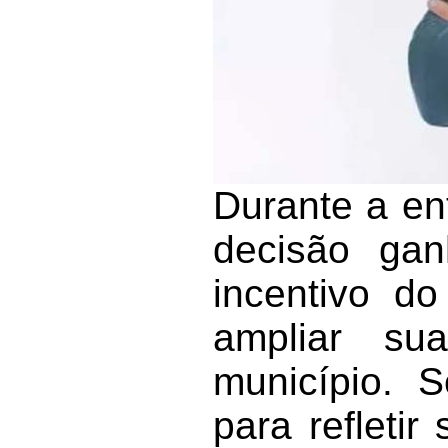
Durante a en
decisão gan
incentivo d
ampliar su
município. 
para refleti