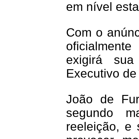
em nível esta
Com o anúnci
oficialment
exigirá su
Executivo de
João de Fur
segundo ma
reeleição, e