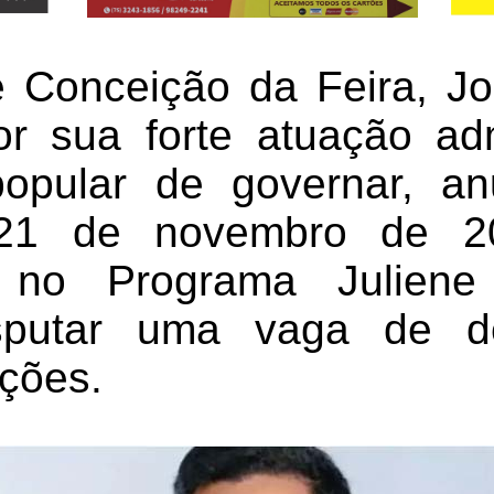
e Conceição da Feira, J
r sua forte atuação adm
popular de governar, a
, 21 de novembro de 2
o no Programa Juliene
isputar uma vaga de d
ições.