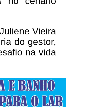
s no cenário
Juliene Vieira
ia do gestor,
safio na vida