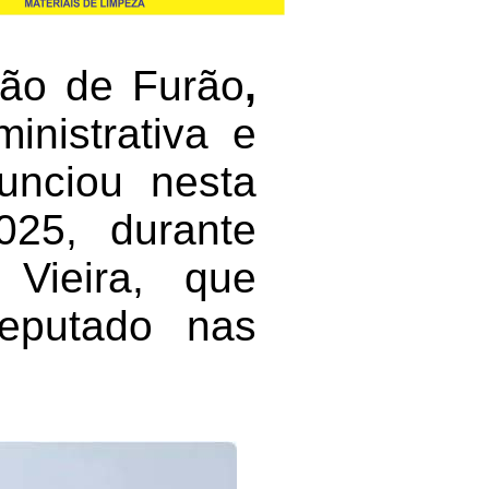
oão de Furão
,
inistrativa e
nunciou nesta
025, durante
 Vieira, que
eputado nas