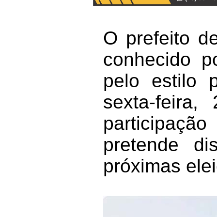
O prefeito d
conhecido po
pelo estilo 
sexta-feira
participaçã
pretende d
próximas ele