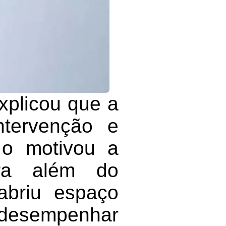
xplicou que a
ntervenção e
 o motivou a
ara além do
abriu espaço
e desempenhar