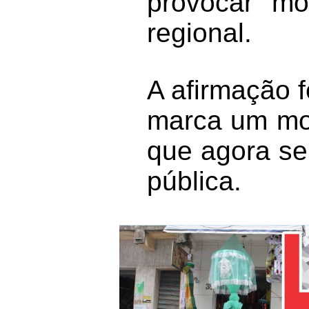
provocar mo
regional.
A afirmação f
marca um mom
que agora se
pública.