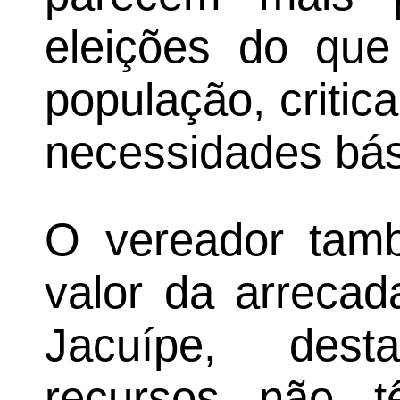
eleições do qu
população, critic
necessidades bás
O vereador tamb
valor da arreca
Jacuípe, des
recursos não 