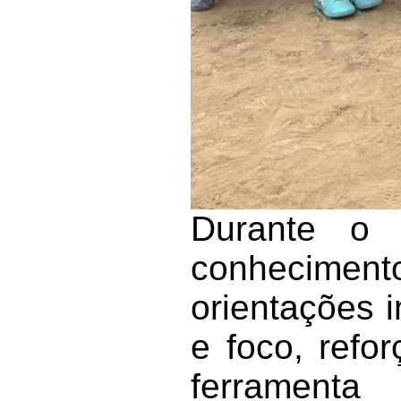
Durante o a
conhecimento
orientações i
e foco, refo
ferrament