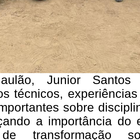
ulão, Junior Santos 
s técnicos, experiências 
mportantes sobre discipl
rçando a importância do
a de transformação s