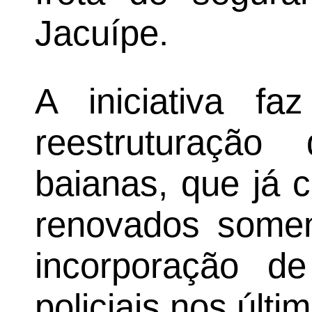
Jacuípe.
A iniciativa f
reestruturação 
baianas, que já c
renovados some
incorporação d
policiais nos últi