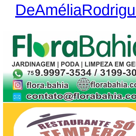
DeAméliaRodrigu