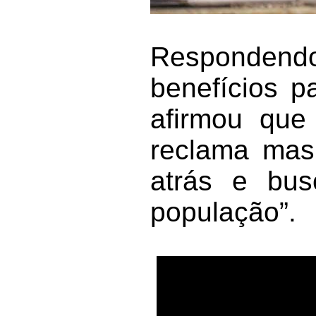
Responden
benefícios p
afirmou que
reclama mas 
atrás e bu
população”.