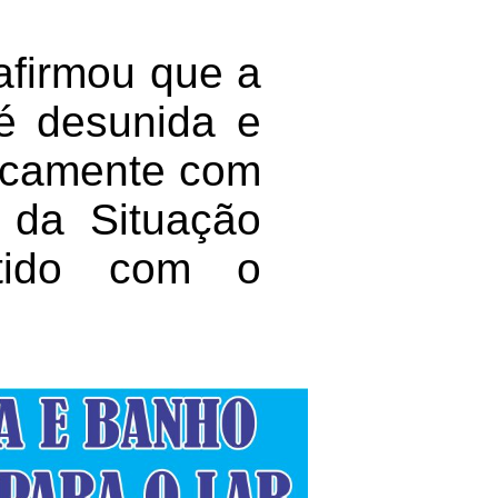
 afirmou que a
é desunida e
ticamente com
 da Situação
tido com o