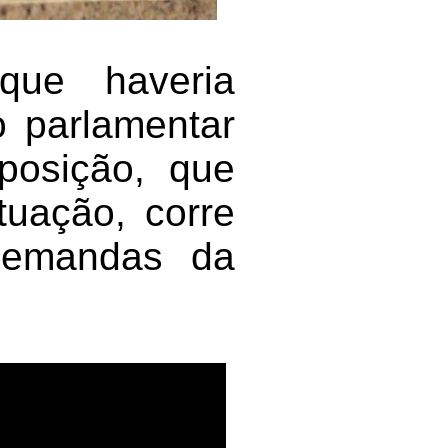
ue haveria
o parlamentar
posição, que
tuação, corre
demandas da