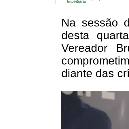
Na sessão d
desta quart
Vereador B
comprometi
diante das cr