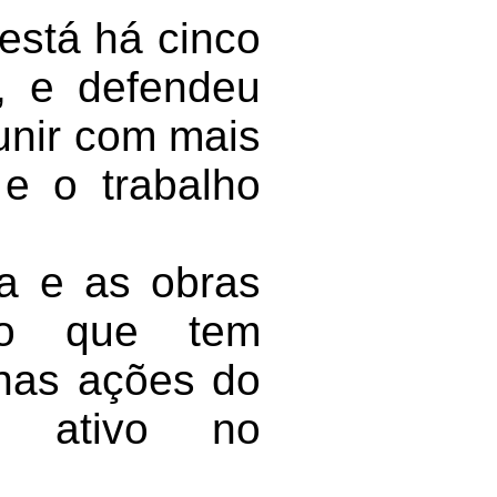
está há cinco
, e defendeu
unir com mais
 e o trabalho
ta e as obras
ndo que tem
nas ações do
l ativo no