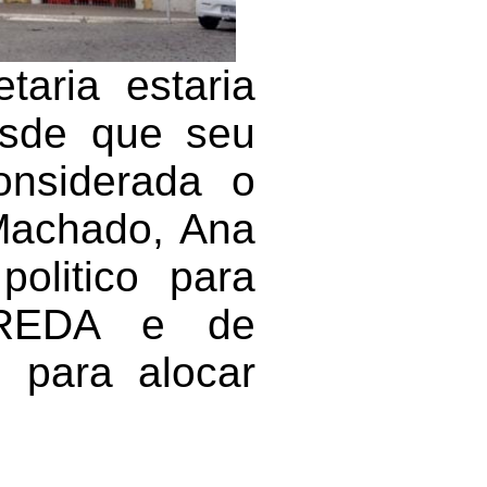
aria estaria
desde que seu
onsiderada o
 Machado, Ana
politico para
a REDA e de
 para alocar