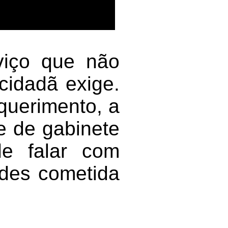
viço que não
cidadã exige.
querimento, a
e de gabinete
e falar com
ades cometida