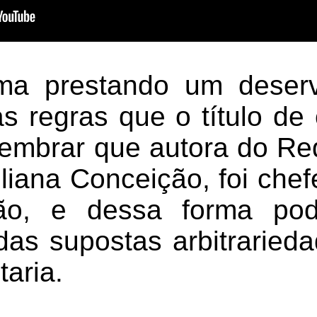
ma prestando um deser
s regras que o título de 
lembrar que autora do Re
liana Conceição, foi chef
ão, e dessa forma pod
das supostas arbitraried
taria.