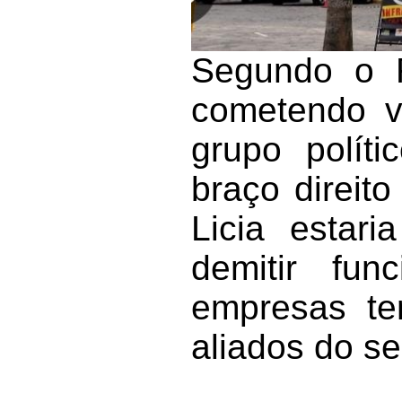
Segundo o R
cometendo vá
grupo polít
braço direit
Licia estari
demitir fu
empresas te
aliados do se