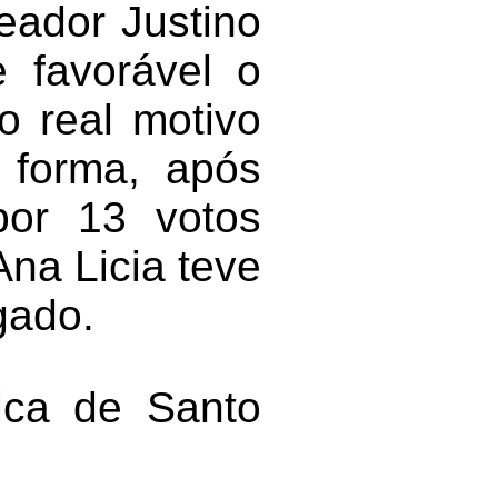
eador Justino
e favorável o
o real motivo
 forma, após
por 13 votos
Ana Licia teve
gado.
tica de Santo