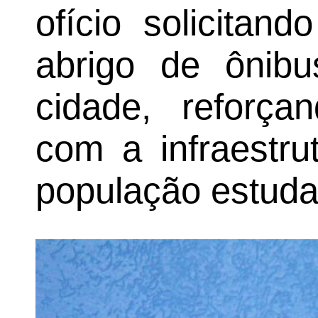
ofício solicitan
abrigo de ônib
cidade, reforç
com a infraestru
população estudan