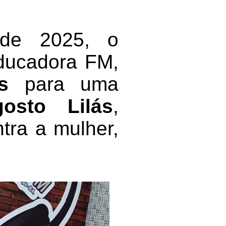
 de 2025, o
ducadora FM,
s
para uma
gosto Lilás
,
tra a mulher,