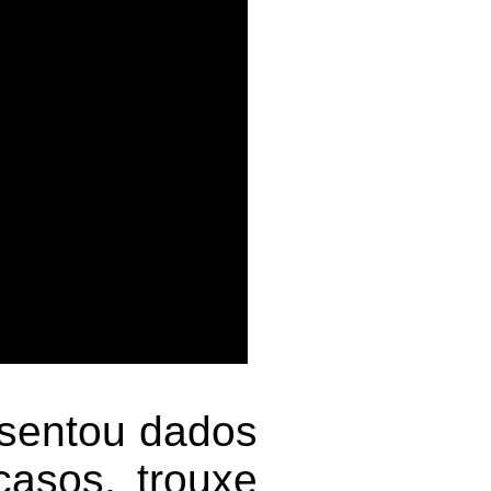
esentou dados
asos, trouxe