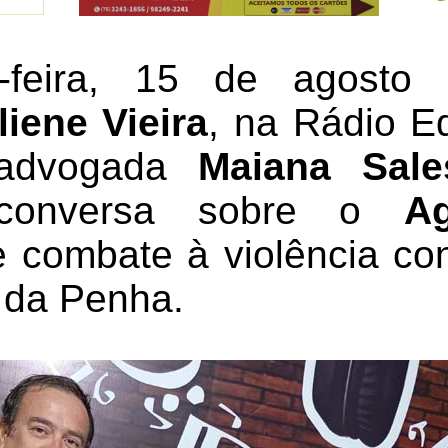
a-feira, 15 de agosto
liene Vieira
, na Rádio E
 advogada
Maiana Sale
e conversa sobre o
A
combate à violência con
a da Penha.