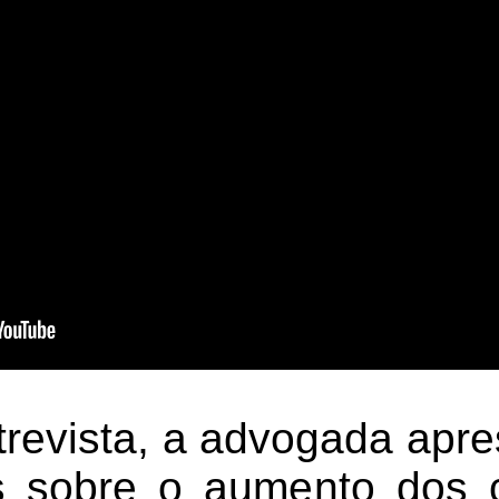
trevista, a advogada apr
s sobre o aumento dos c