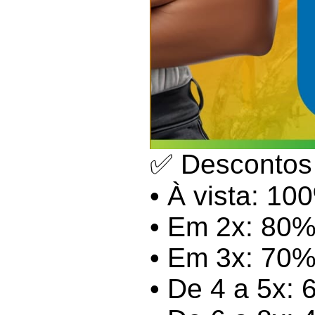
✅ Descontos 
• À vista: 1
• Em 2x: 80
• Em 3x: 70
• De 4 a 5x: