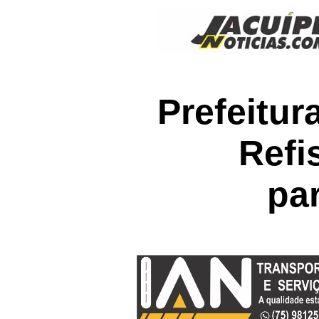
Prefeitur
Refi
pa