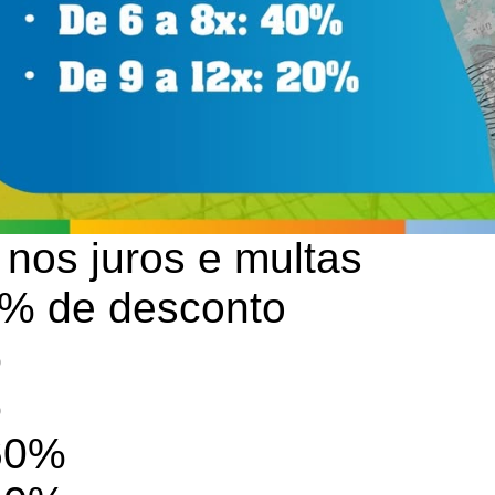
nos juros e multas
00% de desconto
%
%
 60%