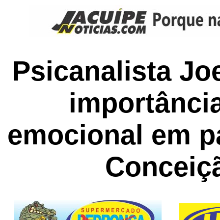
Psicanalista J
importânci
emocional em p
Conceiç