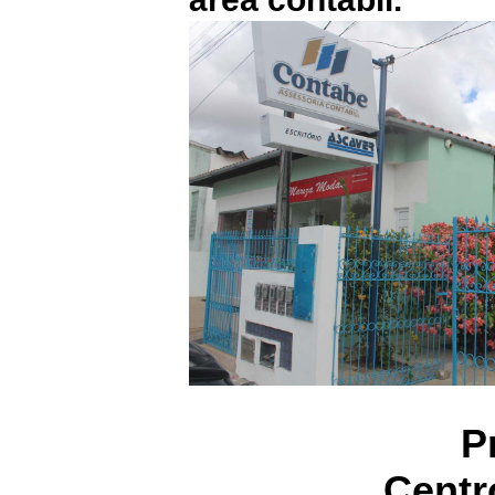
P
Centr