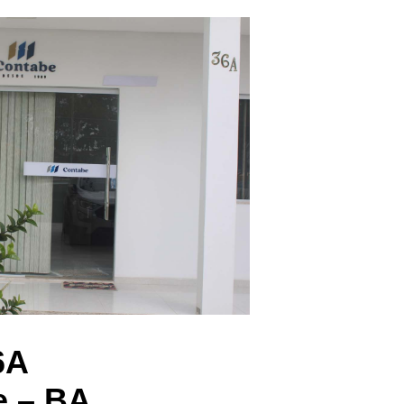
6A
e – BA