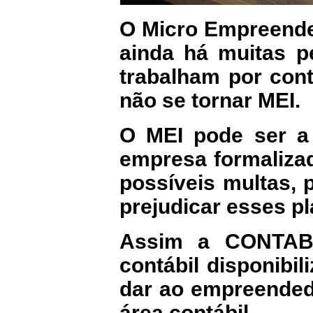
O Micro Empreended
ainda há muitas p
trabalham por con
não se tornar MEI.
O MEI pode ser a
empresa formalizad
possíveis multas,
prejudicar esses p
Assim a CONTABE
contábil disponibi
dar ao empreended
área contábil.