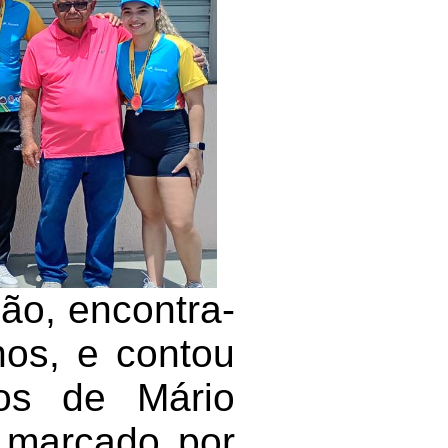
ção, encontra-
nos, e contou
hos de Mário
 marcado por