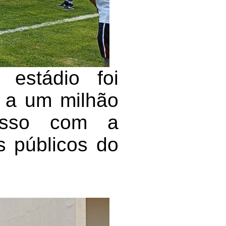
estádio foi
r a um milhão
misso com a
s públicos do