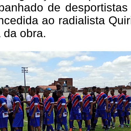
anhado de desportistas 
ncedida ao radialista Qui
 da obra.