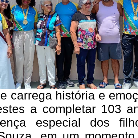
e carrega história e emo
estes a completar 103 a
nça especial dos fil
Souza, em um momento