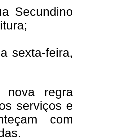
ua Secundino
tura;
 sexta-feira,
a nova regra
os serviços e
nteçam com
das.