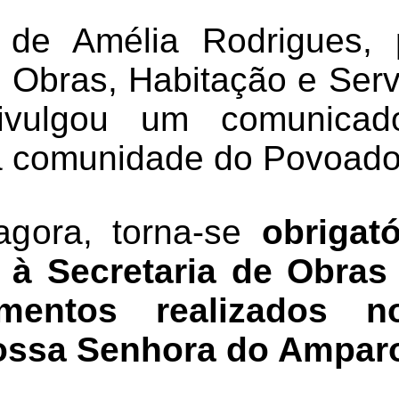
a de Amélia Rodrigues,
e Obras, Habitação e Serv
ivulgou um comunicado
à comunidade do Povoad
 agora, torna-se
obrigat
 à Secretaria de Obras
mentos realizados n
ossa Senhora do Ampar