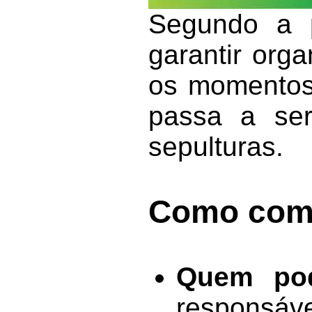
Segundo a p
garantir org
os momentos 
passa a ser
sepulturas.
Como comu
Quem pod
responsáve