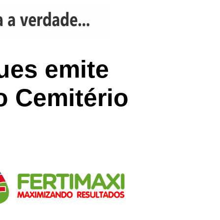
ues emite
o Cemitério