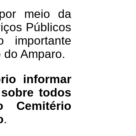
 por meio da
iços Públicos
 importante
o do Amparo.
ório informar
 sobre todos
o Cemitério
o
.