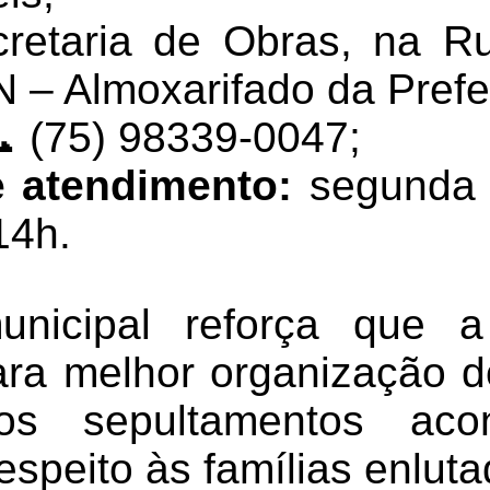
retaria de Obras, na R
 – Almoxarifado da Prefei
 (75) 98339-0047;
e atendimento:
segunda a
14h.
nicipal reforça que 
para melhor organização d
os sepultamentos aco
espeito às famílias enluta