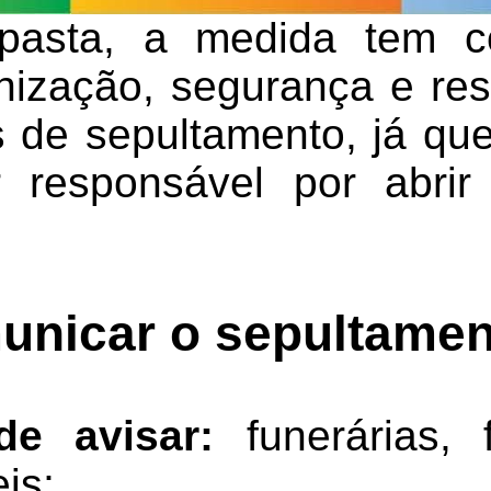
asta, a medida tem c
anização, segurança e res
de sepultamento, já que
 responsável por abrir
nicar o sepultamen
e avisar:
funerárias, 
is;