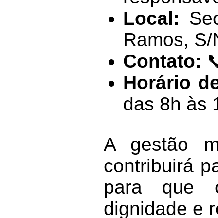
Local:
Sec
Ramos, S/N
Contato:

Horário d
das 8h às 
A gestão mu
contribuirá 
para que 
dignidade e r