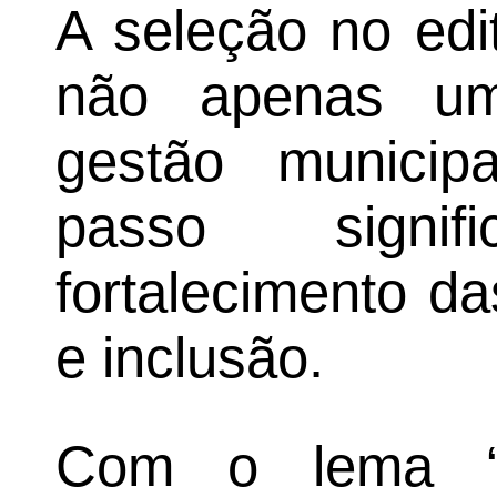
A seleção no edi
não apenas um
gestão munici
passo signi
fortalecimento d
e inclusão.
Com o lema “D