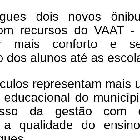
gues dois novos ônibu
com recursos do VAAT -
tir mais conforto e s
 dos alunos até as escol
culos representam mais
a educacional do municíp
isso da gestão com o
 a qualidade do ensin
gues.