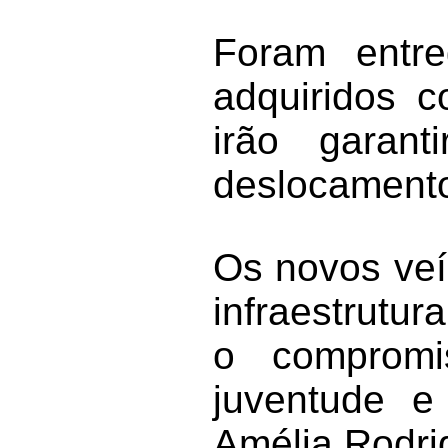
Foram entre
adquiridos 
irão garan
deslocamento
Os novos veí
infraestrutur
o comprom
juventude e
Amélia Rodri