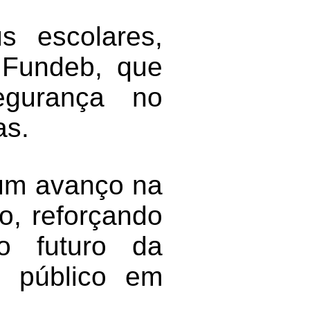
s escolares,
 Fundeb, que
egurança no
as.
 um avanço na
io, reforçando
 futuro da
o público em