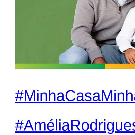
#MinhaCasaMinh
#AméliaRodrigue