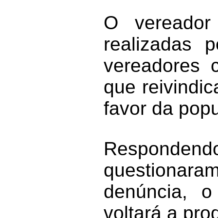
O vereador
realizadas 
vereadores 
que reivindi
favor da pop
Respondend
questionar
denúncia, o
voltará a pro