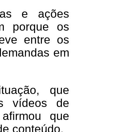
ras e ações
am porque os
eve entre os
s demandas em
tuação, que
s vídeos de
 afirmou que
 de conteúdo.