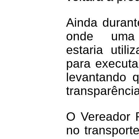
Ainda durant
onde
uma 
estaria util
para executar
levantando q
transparência
O Vereador R
no transport