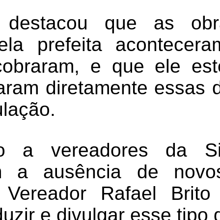
 destacou que as ob
pela prefeita acontecer
cobraram, e que ele est
caram diretamente essa
ulação.
o a vereadores da Si
am a ausência de novo
 Vereador Rafael Brito
duzir e divulgar esse tipo