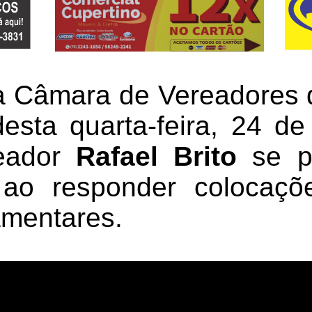
a Câmara de Vereadores 
esta quarta-feira, 24 d
reador
Rafael Brito
se po
 ao responder colocaçõe
amentares.