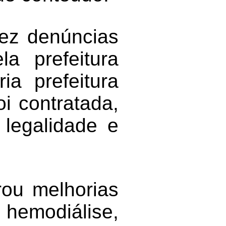
fez denúncias
a prefeitura
ia prefeitura
oi contratada,
 legalidade e
rou melhorias
 hemodiálise,