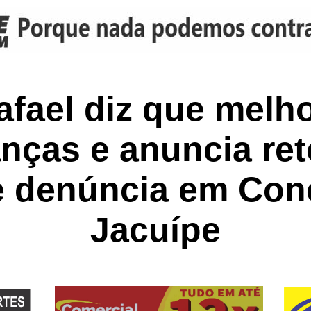
afael diz que melho
nças e anuncia re
e denúncia em Con
Jacuípe