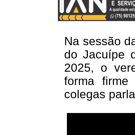
Na sessão d
do Jacuípe d
2025, o ve
forma firme
colegas parl