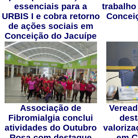
essenciais para a
trabalho
URBIS I e cobra retorno
Concei
de ações sociais em
Conceição do Jacuípe
Associação de
Veread
Fibromialgia conclui
dest
atividades do Outubro
valoriz
Rosa com destaque
em C