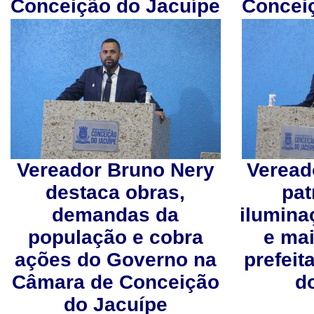
Conceição do Jacuípe
Concei
Vereador Bruno Nery
Veread
destaca obras,
pat
demandas da
ilumina
população e cobra
e mai
ações do Governo na
prefeit
Câmara de Conceição
d
do Jacuípe