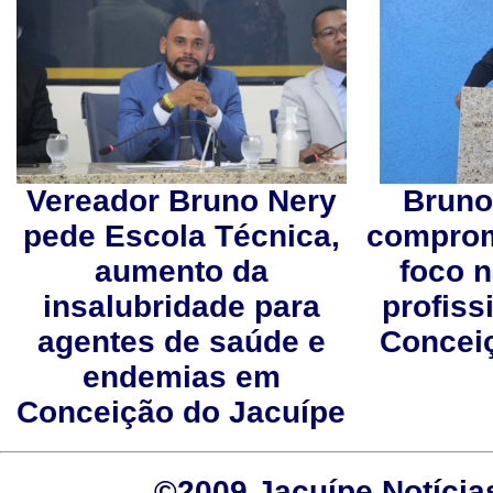
Vereador Bruno Nery
Bruno
pede Escola Técnica,
comprom
aumento da
foco 
insalubridade para
profiss
agentes de saúde e
Concei
endemias em
Conceição do Jacuípe
©2009 Jacuípe Notícias