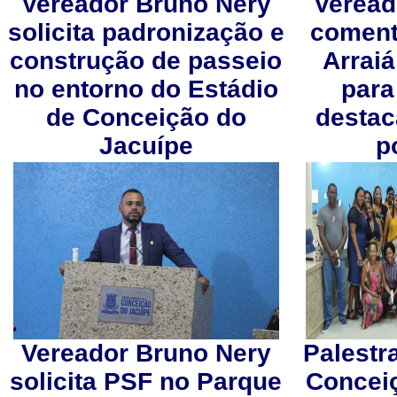
Vereador Bruno Nery
Veread
solicita padronização e
coment
construção de passeio
Arrai
no entorno do Estádio
para
de Conceição do
destac
Jacuípe
p
Vereador Bruno Nery
Palestr
solicita PSF no Parque
Concei