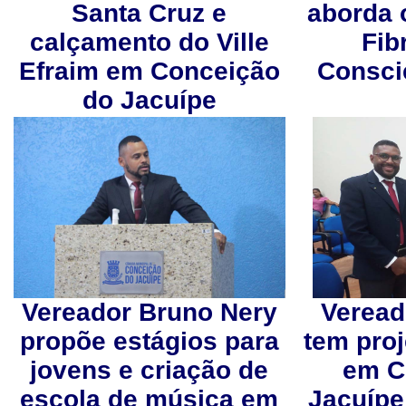
Santa Cruz e
aborda 
calçamento do Ville
Fib
Efraim em Conceição
Consci
do Jacuípe
Vereador Bruno Nery
Veread
propõe estágios para
tem pro
jovens e criação de
em C
escola de música em
Jacuípe 