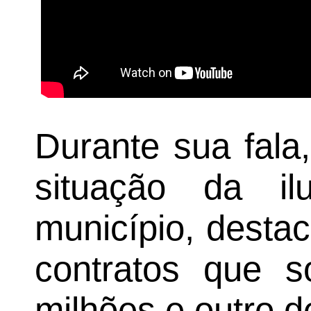
Durante sua fala
situação da il
município, dest
contratos que
milhões e outro d