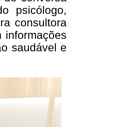
do psicólogo,
ira consultora
 informações
ão saudável e