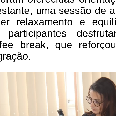
estante, uma sessão de a
er relaxamento e equilí
as participantes desfr
ffee break, que reforç
gração.