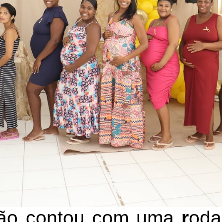
ção contou com uma
r
oda