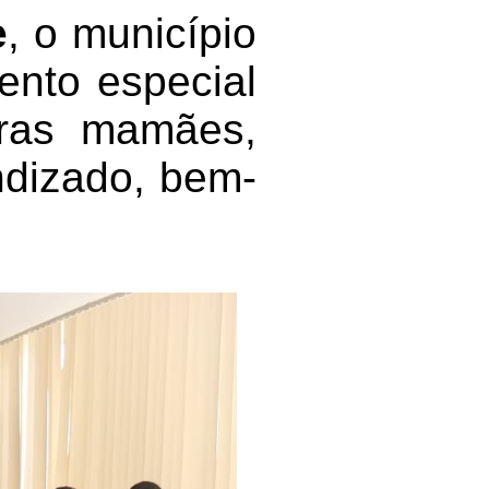
e
, o município
ento especial
turas mamães,
dizado, bem-