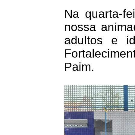
Na quarta-fe
nossa animad
adultos e i
Fortalecime
Paim.