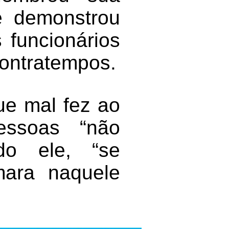
 e demonstrou
 funcionários
ontratempos.
ue mal fez ao
essoas “não
ndo ele, “se
mara naquele