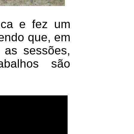
ica e fez um
zendo que, em
e as sessões,
abalhos são