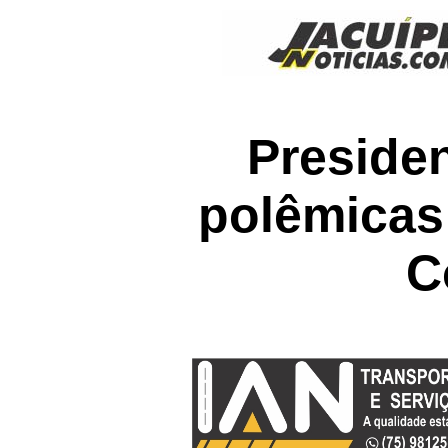
Preside
polêmicas 
C