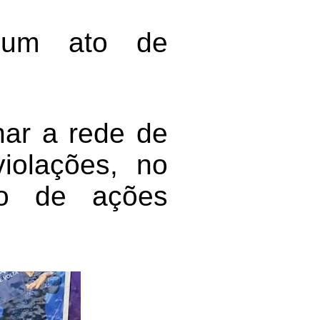
é um ato de
nar a rede de
iolações, no
ão de ações