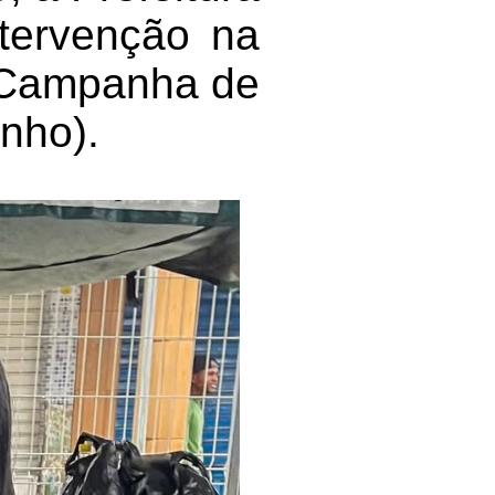
ntervenção na
à Campanha de
unho).