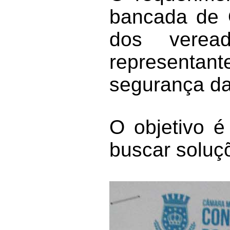
bancada de O
dos verea
representan
segurança da
O objetivo é
buscar soluç