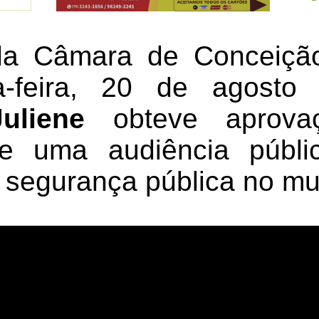
a Câmara de Conceiçã
a-feira, 20 de agost
Juliene
obteve aprova
de uma audiência públi
 segurança pública no mun