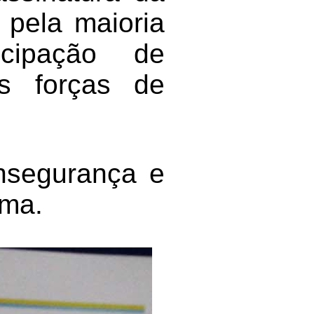
 pela maioria
cipação de
as forças de
insegurança e
ema.