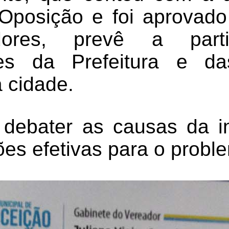
posição e foi aprovado
dores, prevê a parti
tes da Prefeitura e d
 cidade.
 debater as causas da 
ões efetivas para o probl