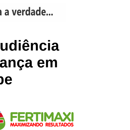
audiência
rança em
pe