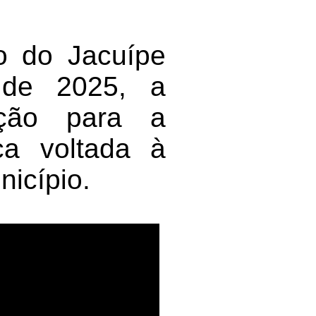
o do Jacuípe
o de 2025, a
ção para a
ca voltada à
icípio.