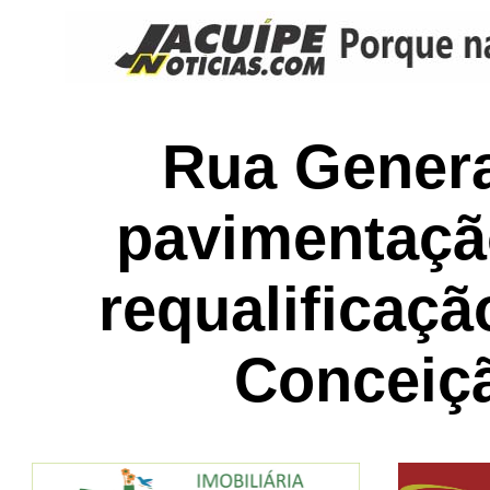
Rua Genera
pavimentação
requalificaç
Conceiç