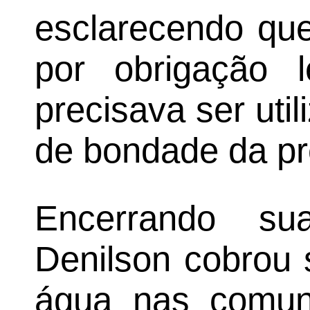
esclarecendo qu
por obrigação l
precisava ser uti
de bondade da pre
Encerrando su
Denilson cobrou 
água nas comun