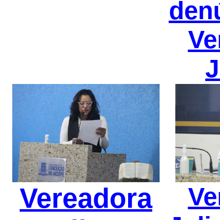
den
Ve
J
Vereadora
Ve