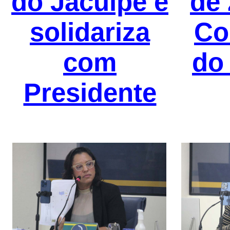
do Jacuípe e
de
solidariza
Co
com
do
Presidente