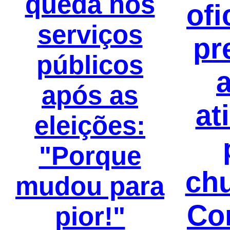
queda nos
ofi
serviços
pr
públicos
após as
at
eleições:
"Porque
ch
mudou para
Co
pior!"