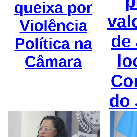
p
queixa por
val
Violência
de 
Política na
lo
Câmara
Co
do 