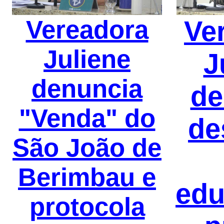
Vereadora
Ve
Juliene
J
denuncia
de
"Venda" do
de
São João de
Berimbau e
edu
protocola