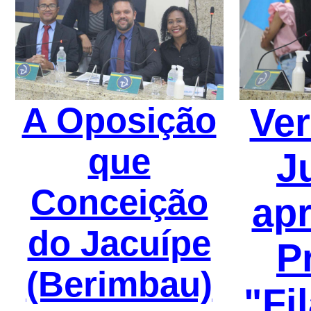
A Oposição
Ve
que
J
Conceição
ap
do Jacuípe
P
(Berimbau)
"Fi