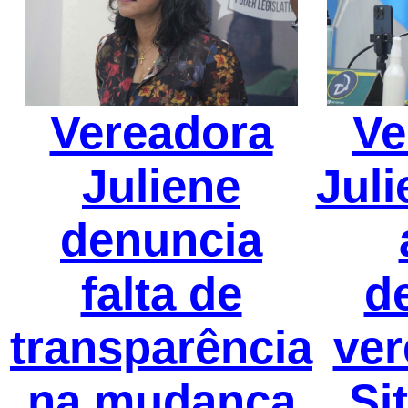
Vereadora
Ve
Juliene
Juli
denuncia
falta de
d
transparência
ver
na mudança
Si