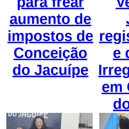
para frear
V
aumento de
impostos de
regi
Conceição
e 
do Jacuípe
Irre
em 
do