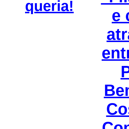
queria!
e 
at
ent
Be
Co
Con