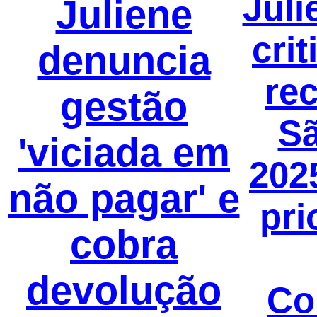
Juli
Juliene
crit
denuncia
re
gestão
S
'viciada em
202
não pagar' e
pri
cobra
devolução
Co