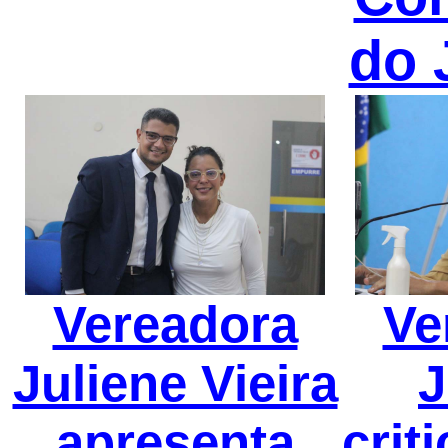
do 
Vereadora
Ve
Juliene Vieira
J
apresenta
crit