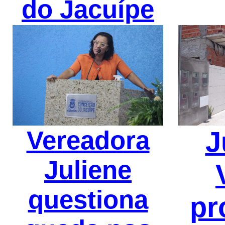
do Jacuípe
Vereadora
J
Juliene
questiona
pr