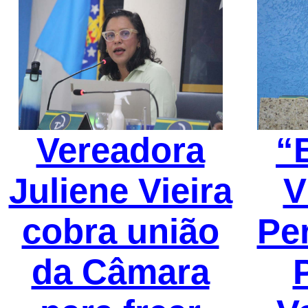
Vereadora
“
Juliene Vieira
V
cobra união
Pe
da Câmara
P