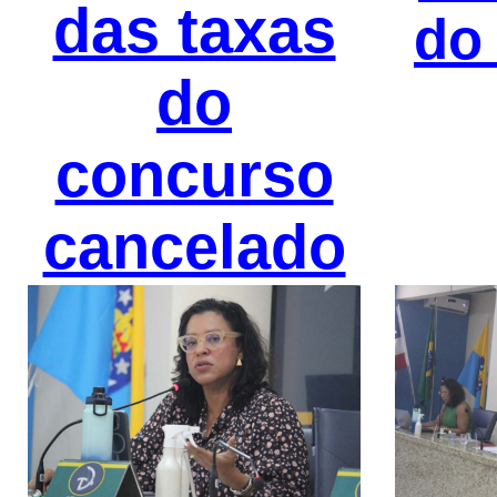
das taxas
do
do
concurso
cancelado