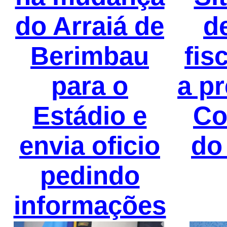
do Arraiá de
d
Berimbau
fis
para o
a pr
Estádio e
Co
envia oficio
do
pedindo
informações