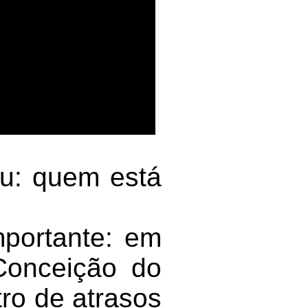
ou: quem está
mportante: em
Conceição do
tro de atrasos