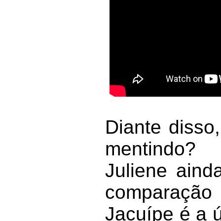
Diante disso
mentindo?
Juliene aind
comparação 
Jacuípe é a ú