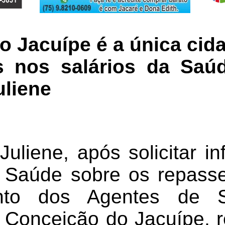
 Jacuípe é a única cid
 nos salários da Saú
uliene
Juliene, após solicitar i
a Saúde sobre os repass
nto dos Agentes de 
 Conceição do Jacuípe, 