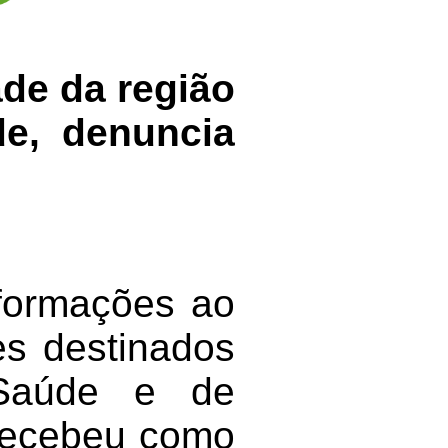
ade da região
de, denuncia
nformações ao
es destinados
Saúde e de
recebeu como