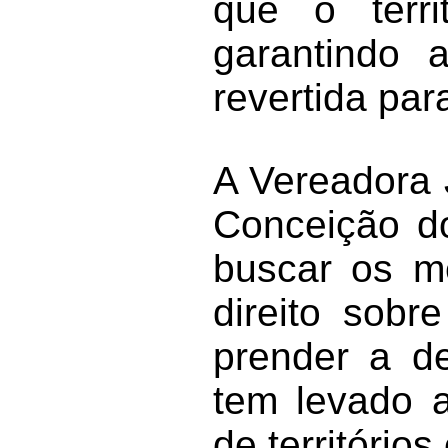
que o terri
garantindo 
revertida pa
A Vereadora 
Conceição do
buscar os me
direito sobr
prender a de
tem levado a
de territórios