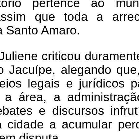
tório pertence ao muni
assim que toda a arre
ra Santo Amaro.
Juliene criticou durament
 Jacuípe, alegando que
ios legais e jurídicos 
e a área, a administraçã
bates e discursos infrut
 cidade a acumular perd
 em disputa.