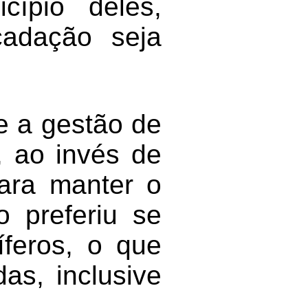
cípio deles,
cadação seja
e a gestão de
, ao invés de
para manter o
o preferiu se
íferos, o que
as, inclusive