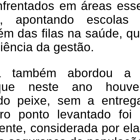
frentados em áreas ess
, apontando escolas
além das filas na saúde, 
ciência da gestão.
a também abordou a á
 que neste ano houv
 do peixe, sem a entre
ro ponto levantado foi
iente, considerada por el