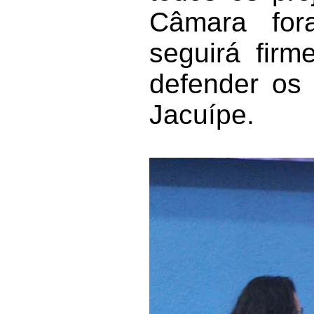
Câmara for
seguirá firm
defender os
Jacuípe.