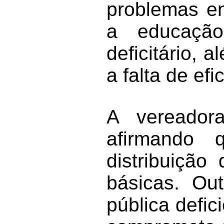
problemas en
a educação
deficitário, 
a falta de efi
A vereador
afirmando
distribuição
básicas. Out
pública defic