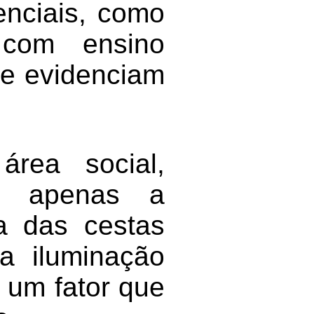
enciais, como
 com ensino
que evidenciam
rea social,
e apenas a
ga das cestas
 a iluminação
a um fator que