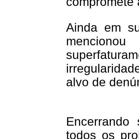
compromete 
Ainda em sua
mencion
superfatura
irregularida
alvo de denú
Encerrando 
todos os pro