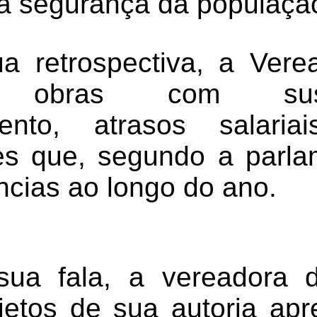
a segurança da populaçã
 retrospectiva, a Vere
ou obras com sus
mento, atrasos salari
des que, segundo a parla
ncias ao longo do ano.
sua fala, a vereadora 
jetos de sua autoria ap