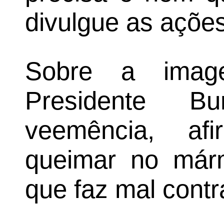
divulgue as açõe
Sobre a ima
Presidente B
veemência, af
queimar no márm
que faz mal contr