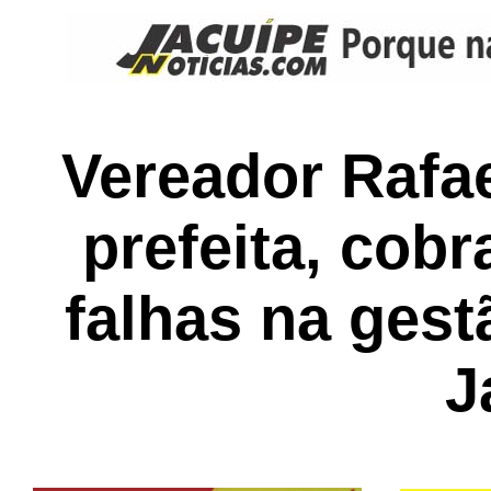
Vereador Rafae
prefeita, cobr
falhas na ges
J