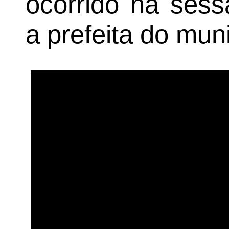
ocorrido na sess
a prefeita do muni