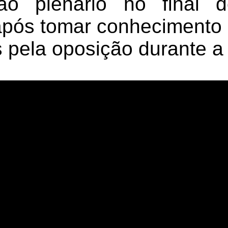
ao plenário no final d
, após tomar conhecimento
 pela oposição durante a