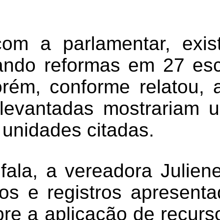
om a parlamentar, exist
icando reformas em 27 es
orém, conforme relatou,
levantadas mostrariam 
 unidades citadas.
fala, a vereadora Julien
s e registros apresent
bre a aplicação de recurs