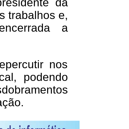
presidente da
 trabalhos e,
encerrada a
percutir nos
ocal, podendo
sdobramentos
ação.