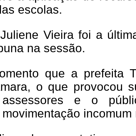
das escolas.
uliene Vieira foi a últi
ribuna na sessão.
omento que a prefeita T
mara, o que provocou su
 assessores e o públi
 movimentação incomum n