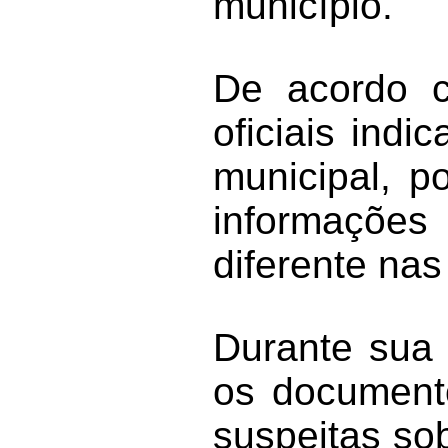
município.
De acordo c
oficiais ind
municipal, p
informações 
diferente nas
Durante sua 
os documento
suspeitas so