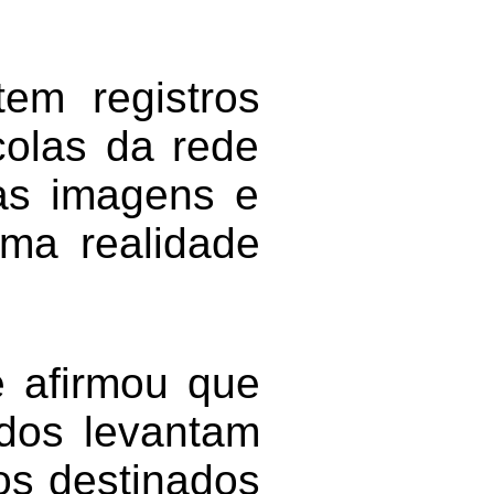
em registros
colas da rede
 as imagens e
uma realidade
e afirmou que
ados levantam
os destinados