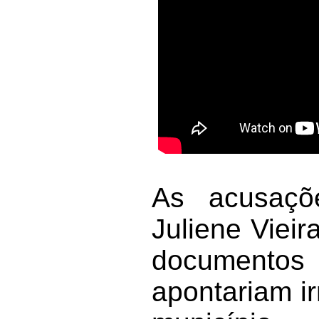
As acusaçõ
Juliene Vieir
documentos
apontariam i