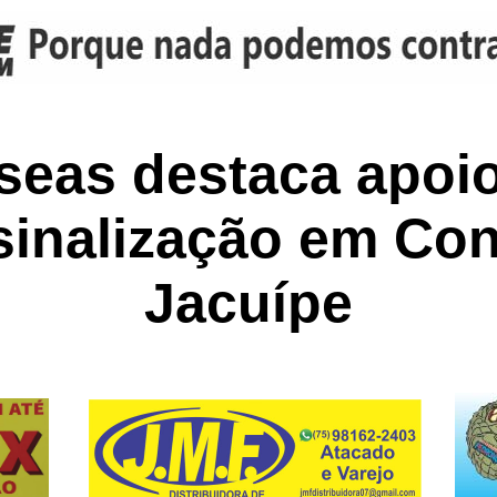
eas destaca apoio
sinalização em Co
Jacuípe