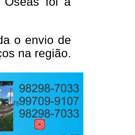
 Oseas foi a
da o envio de
os na região.