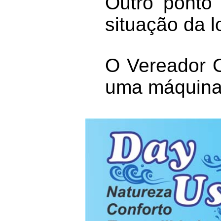
Outro ponto
situação da l
O Vereador O
uma máquina 