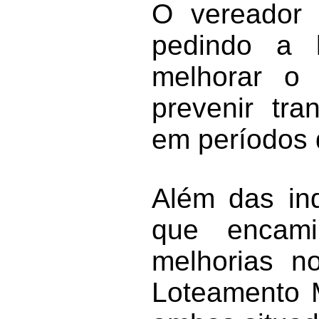
O vereador 
pedindo a l
melhorar o
prevenir tra
em períodos d
Além das in
que encamin
melhorias n
Loteamento 