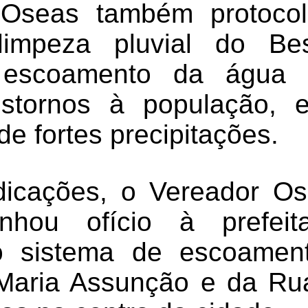
Oseas também protocol
impeza pluvial do Be
 escoamento da água
nstornos à população, 
e fortes precipitações.
dicações, o Vereador Os
hou ofício à prefeita
o sistema de escoament
Maria Assunção e da Rua