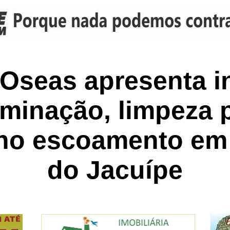
 Oseas apresenta i
uminação, limpeza p
 no escoamento em
do Jacuípe