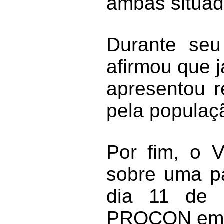
ambas situad
Durante seu
afirmou que 
apresentou r
pela populaç
Por fim, o 
sobre uma pa
dia 11 de 
PROCON em C