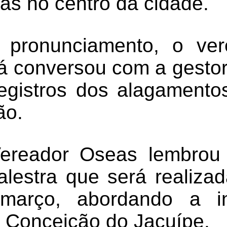
as no centro da cidade.
 pronunciamento, o ve
já conversou com a gestor
egistros dos alagamento
ão.
Vereador Oseas lembrou
lestra que será realiza
março, abordando a in
onceição do Jacuípe.