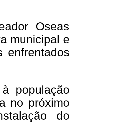
reador Oseas
a municipal e
s enfrentados
 à população
da no próximo
stalação do