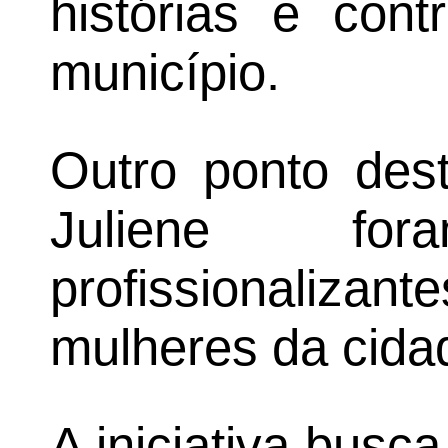
histórias e cont
município.
Outro ponto des
Juliene f
profissionaliza
mulheres da cida
A iniciativa busc