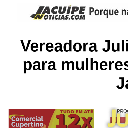
Vereadora Jul
para mulhere
J