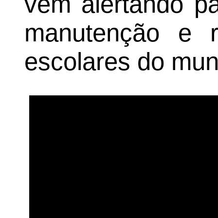
vêm alertando pa
manutenção e r
escolares do muni