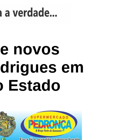
te novos
odrigues em
o Estado