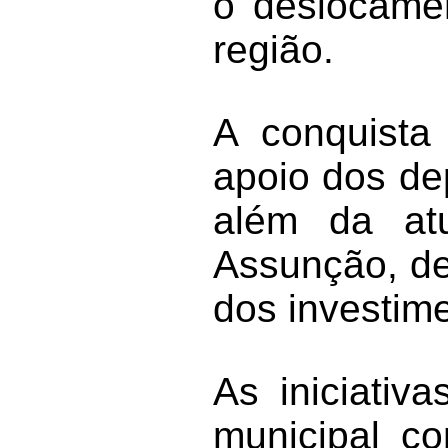
o deslocame
região.
A conquista
apoio dos de
além da atu
Assunção, de
dos investim
As iniciativ
municipal c