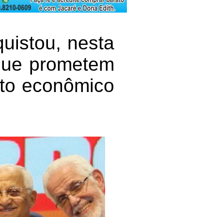
uistou, nesta
 que prometem
nto econômico