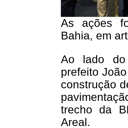
As ações fo
Bahia, em ar
Ao lado do 
prefeito Joã
construção d
pavimentação
trecho da B
Areal.