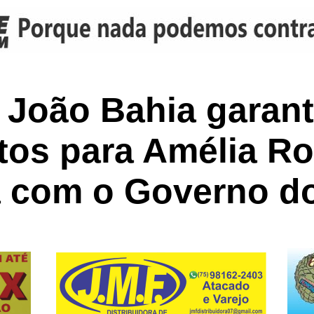
o João Bahia garan
tos para Amélia R
a com o Governo d