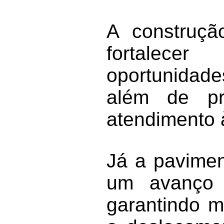
A construçã
fortalece
oportunidad
além de pr
atendimento 
Já a pavimen
um avanço s
garantindo m