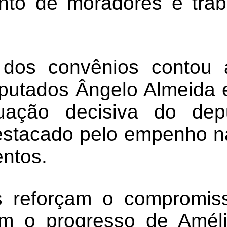
nto de moradores e trab
 dos convênios contou
putados Ângelo Almeida e
ação decisiva do dep
stacado pelo empenho na
entos.
as reforçam o compromi
om o progresso de Améli