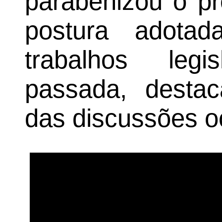
parabenizou o pr
postura adota
trabalhos leg
passada, destaca
das discussões o