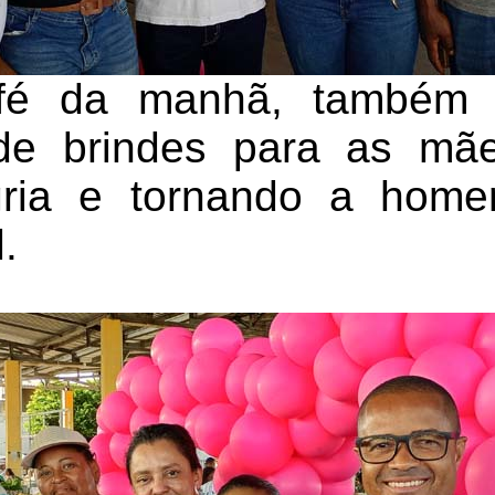
fé da manhã, também 
 de brindes para as mã
gria e tornando a hom
.