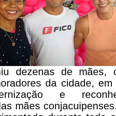
iu dezenas de mães, c
 moradores da cidade, e
ternização e reconh
das mães conjacuipenses.