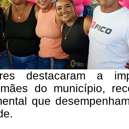
res destacaram a imp
s mães do município, re
mental que desempenham 
de.