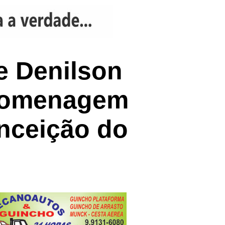
e Denilson
 homenagem
onceição do