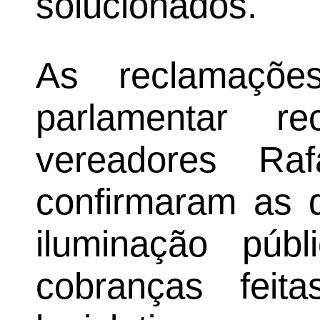
solucionados.
As reclamaçõe
parlamentar r
vereadores Ra
confirmaram as q
iluminação púb
cobranças feit