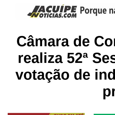
Câmara de Co
realiza 52ª S
votação de ind
p