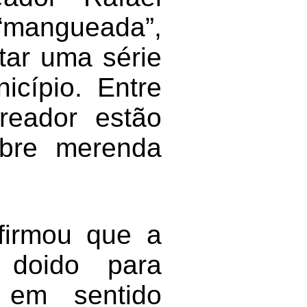
angueada”,
tar uma série
icípio. Entre
reador estão
obre merenda
afirmou que a
 doido para
o em sentido