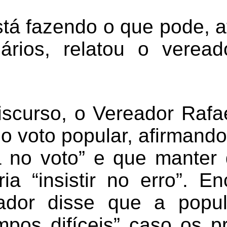
tá fazendo o que pode, a
ários, relatou o verea
iscurso, o Vereador Rafa
o voto popular, afirmand
 no voto” e que manter
ria “insistir no erro”. E
eador disse que a popu
empos difíceis” caso os 