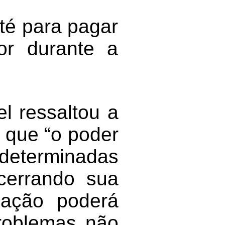
té para pagar
dor durante a
el ressaltou a
o que “o poder
 determinadas
ncerrando sua
lação poderá
problemas não