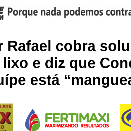
 Rafael cobra sol
 lixo e diz que Co
uípe está “mangue