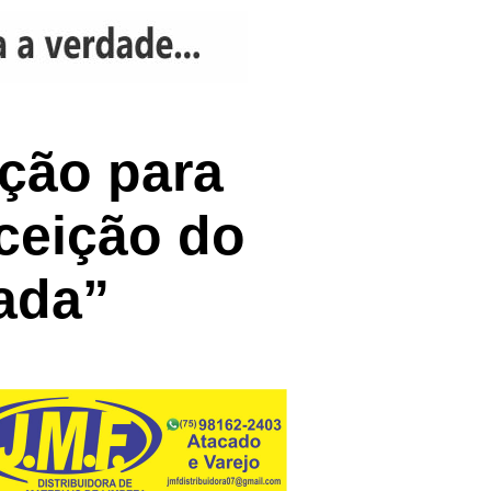
ução para
nceição do
ada”