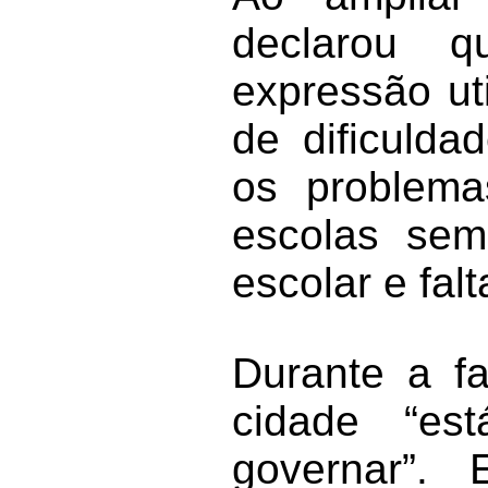
declarou 
expressão ut
de dificulda
os problema
escolas sem
escolar e fal
Durante a fa
cidade “es
governar”. 