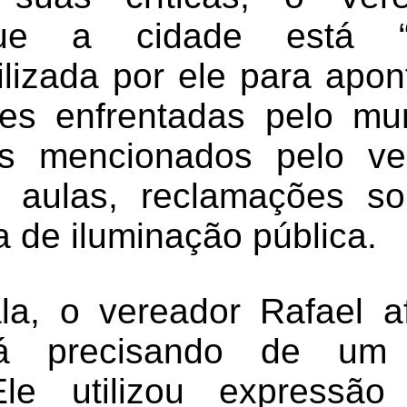
que a cidade está “m
ilizada por ele para apon
des enfrentadas pelo mun
s mencionados pelo ve
 aulas, reclamações s
ta de iluminação pública.
la, o vereador Rafael 
tá precisando de um
Ele utilizou expressã