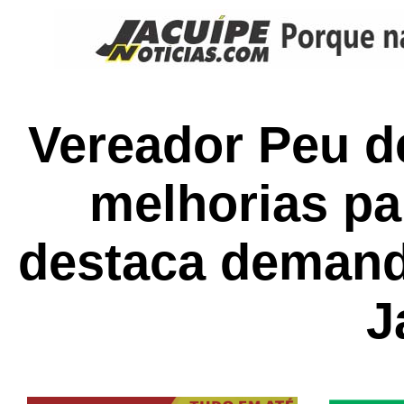
Vereador Peu d
melhorias p
destaca deman
J