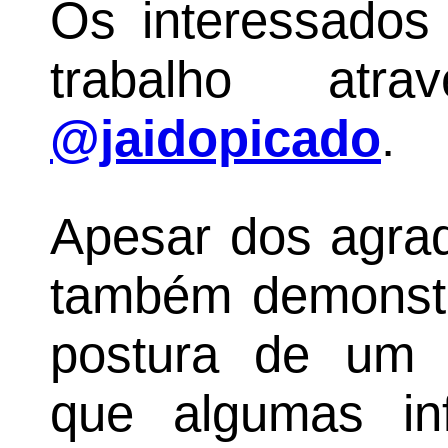
Os interessado
trabalho atr
@jaidopicado
.
Apesar dos agrad
também demonstr
postura de um f
que algumas in